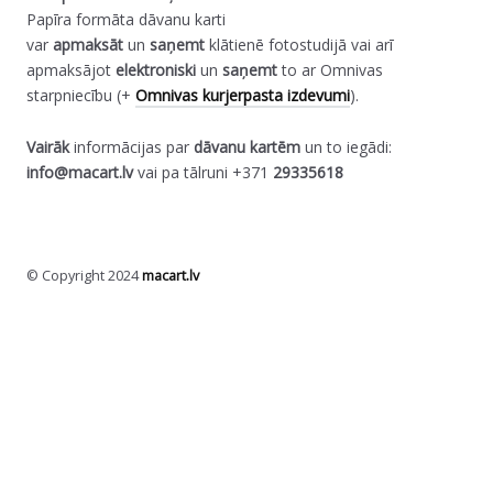
Papīra formāta dāvanu karti
var
apmaksāt
un
saņemt
klātienē fotostudijā vai arī
apmaksājot
elektroniski
un
saņemt
to ar Omnivas
starpniecību (+
Omnivas kurjerpasta izdevumi
).
Vairāk
informācijas par
dāvanu
kartēm
un to iegādi:
info@macart.lv
vai pa tālruni +371
29335618
© Copyright 2024
macart.lv