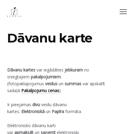
Dāvanu karte
Dāvanu kartes
var iegādāties
jebkuram
no
sniegtajiem
pakalpojumiem
.
(fotopaklapojumus
veidus
un
summas
var apskatīt
sadaļā
Pakalpojumu cenas
)
Ir pieejamas
divu
veidu dāvanu
kartes:
Elektroniskā
un
Papīra
formāta.
Elektronisko dāvanu karti
var
apmaksāt
un
saņemt
elektroniski.